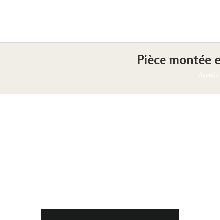
Pièce montée e
Accueil
13 novembre 2023
CP37-traiteur
Share